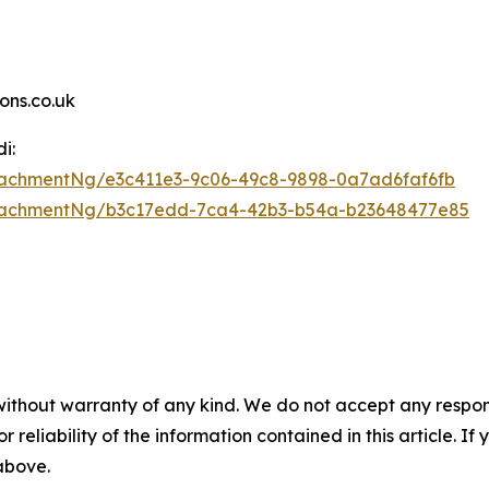
ns.co.uk
i:
achmentNg/e3c411e3-9c06-49c8-9898-0a7ad6faf6fb
tachmentNg/b3c17edd-7ca4-42b3-b54a-b23648477e85
without warranty of any kind. We do not accept any responsib
r reliability of the information contained in this article. I
 above.