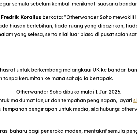
gar semula sebelum kembali menikmati suasana bandar
Fredrik Korallus
berkata: “Otherwander Soho mewakili 
iada hiasan berlebihan, tiada ruang yang dibazirkan, ti
 malam yang selesa, serta nilai luar biasa di pusat salah
erhasrat untuk berkembang melangkaui UK ke bandar-ba
tanpa kerumitan ke mana sahaja ia bertapak.
Otherwander Soho dibuka mulai 1 Jun 2026.
ntuk maklumat lanjut dan tempahan penginapan, layari
si
 tempahan penginapan untuk media, sila hubungi: othe
asi baharu bagi peneroka moden, mentakrif semula peng