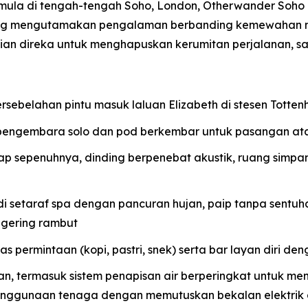
rmula di tengah-tengah Soho, London, Otherwander Soh
ang mengutamakan pengalaman berbanding kemewahan m
rincian direka untuk menghapuskan kerumitan perjalanan,
ersebelahan pintu masuk laluan Elizabeth di stesen Tott
pengembara solo dan pod berkembar untuk pasangan at
lap sepenuhnya, dinding berpenebat akustik, ruang simpa
setaraf spa dengan pancuran hujan, paip tanpa sentuha
gering rambut
 permintaan (kopi, pastri, snek) serta bar layan diri deng
nan, termasuk sistem penapisan air berperingkat untuk m
enggunaan tenaga dengan memutuskan bekalan elektrik 