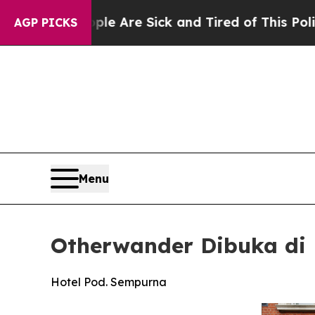
e Are Sick and Tired of This Politics of Hatred”
AGP PICKS
Menu
Otherwander Dibuka di 
Hotel Pod. Sempurna