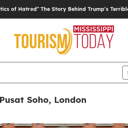
The Story Behind Trump’s Terrible Approval Rati
Pusat Soho, London