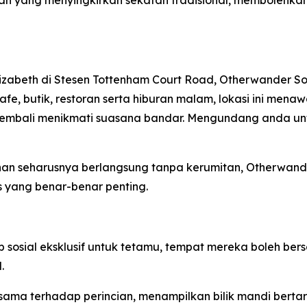
gan yang menyingkirkan sekatan tradisional, membolehka
lizabeth di Stesen Tottenham Court Road, Otherwander S
 kafe, butik, restoran serta hiburan malam, lokasi ini me
mbali menikmati suasana bandar. Mengundang anda untuk
an seharusnya berlangsung tanpa kerumitan, Otherwan
 yang benar-benar penting.
sial eksklusif untuk tetamu, tempat mereka boleh bersant
.
ama terhadap perincian, menampilkan bilik mandi berta