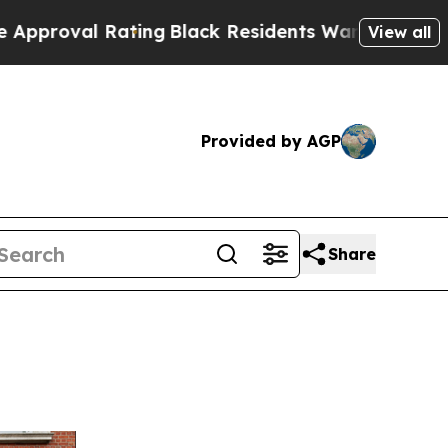
ng
Black Residents Warned of Abusive Cops for Y
View all
Provided by AGP
Share