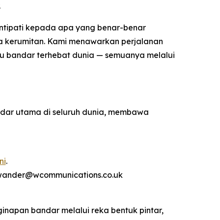
.
intipati kepada apa yang benar-benar
ada kerumitan. Kami menawarkan perjalanan
 satu bandar terhebat dunia — semuanya melalui
ndar utama di seluruh dunia, membawa
ni
.
rwander@wcommunications.co.uk
inapan bandar melalui reka bentuk pintar,