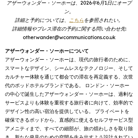
アザーウォンダー・ソーホーは、2026年6月1日にオープ
ン。
詳細と予約については、
こちら
を参照されたい。
詳細情報やプレス滞在の予約に関する問い合わせ先:
otherwander@wcommunications.co.uk
アザーウォンダー・ソーホーについて
アザーウォンダー・ソーホーは、現代の旅行者のために、
スマートなデザイン、シームレスなテクノロジー、そして
カルチャー体験を通じて都会での滞在を再定義する、次世
代のポッドホテルブランドである。 ロンドン・ソーホー
の中心で誕生したアザーウォンダー・ソーホーは、過剰な
サービスよりも体験を重視する旅行者に向けて、効率的で
デザイン性の高い宿泊を提供している。 プライベートを
確保できるポッドから、直感的に使えるセルフサービス型
アメニティまで、すべての細部が、旅の煩わしさを取り除
き、新たな発見のための空間を生み出すよう設計されてい